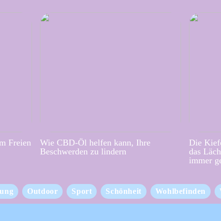
im Freien
Wie CBD-Öl helfen kann, Ihre
Die Kief
Beschwerden zu lindern
das Läch
immer g
ung
Outdoor
Sport
Schönheit
Wohlbefinden