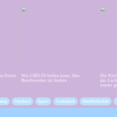
im Freien
Wie CBD-Öl helfen kann, Ihre
Die Kief
Beschwerden zu lindern
das Läch
immer g
ung
Outdoor
Sport
Schönheit
Wohlbefinden