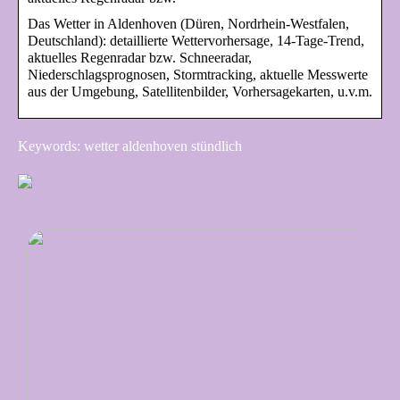
Das Wetter in Aldenhoven (Düren, Nordrhein-Westfalen,
Deutschland): detaillierte Wettervorhersage, 14-Tage-Trend,
aktuelles Regenradar bzw. Schneeradar,
Niederschlagsprognosen, Stormtracking, aktuelle Messwerte
aus der Umgebung, Satellitenbilder, Vorhersagekarten, u.v.m.
Keywords: wetter aldenhoven stündlich