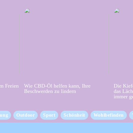
im Freien
Wie CBD-Öl helfen kann, Ihre
Die Kief
Beschwerden zu lindern
das Läch
immer g
ung
Outdoor
Sport
Schönheit
Wohlbefinden