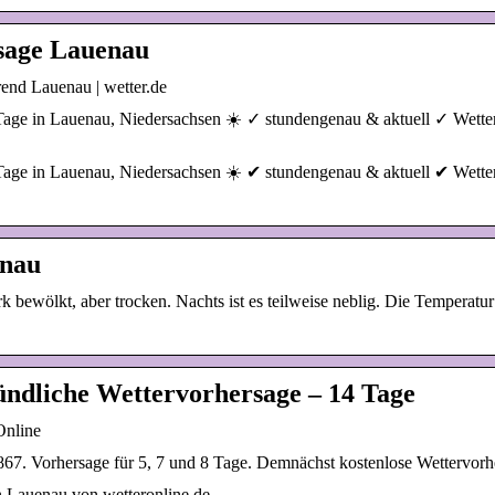
sage Lauenau
end Lauenau | wetter.de
Tage in Lauenau, Niedersachsen ☀️ ✓ stundengenau & aktuell ✓ Wetter
Tage in Lauenau, Niedersachsen ☀️ ✔ stundengenau & aktuell ✔ Wetter
enau
k bewölkt, aber trocken. Nachts ist es teilweise neblig. Die Temperatur
ündliche Wettervorhersage – 14 Tage
Online
1867. Vorhersage für 5, 7 und 8 Tage. Demnächst kostenlose Wettervorh
n Lauenau von wetteronline.de