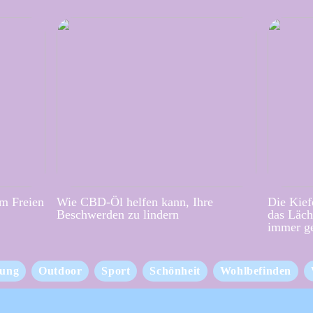
im Freien
Wie CBD-Öl helfen kann, Ihre
Die Kief
Beschwerden zu lindern
das Läch
immer g
ung
Outdoor
Sport
Schönheit
Wohlbefinden