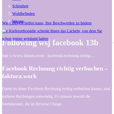
Schönheit
Wohlbefinden
Wissen
Wie CBD-Öl helfen kann, Ihre Beschwerden zu lindern
Die Kieferorthopädie schenkt Ihnen das Lächeln, von dem Sie
schon immer geträumt haben
Following wsj facebook 13b
http s://www.faktura.work › facebook-rechnung-richtig-…
Facebook Rechnung richtig verbuchen –
faktura.work
Damit du deine Facebook Rechnung richtig verbuchen kannst, sind
mehrere Buchungen notwendig. Es müssen sowohl die
Werbekosten, die im Reverse Charge.