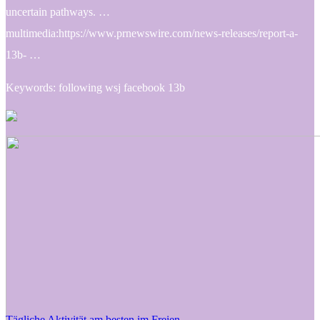
uncertain pathways. …
multimedia:https://www.prnewswire.com/news-releases/report-a-
13b- …
Keywords: following wsj facebook 13b
Tägliche Aktivität am besten im Freien