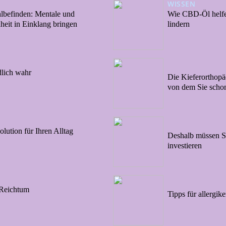
WISSEN
lbefinden: Mentale und
Wie CBD-Öl helfe
heit in Einklang bringen
lindern
12/10/2022
lich wahr
Die Kieferorthopä
von dem Sie scho
03/10/2022
lution für Ihren Alltag
Deshalb müssen Si
investieren
02/10/2022
 Reichtum
Tipps für allergi