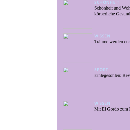
SCHÖNHEIT
Schönheit und Woh
körperliche Gesund
WISSEN
Träume werden end
SPORT
Einlegesohlen: Revo
WISSEN
Mit El Gordo zum