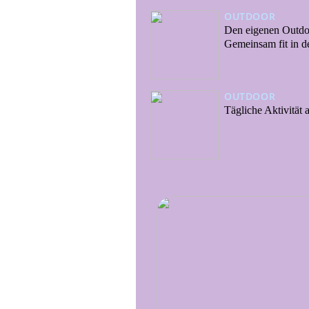
OUTDOOR
Den eigenen Outdoo
Gemeinsam fit in d
OUTDOOR
Tägliche Aktivität 