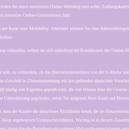
 Zeichen für einen unseriösen Online-Webshop sein sollte. Zahlungskarte
n unseriöse Online-Unternehmen hilft.
 per Karte oder MobilePay. Alternativ können Sie eine Ratenzahlungsl
öchten.
 einkaufen, sollten sie sich unbedingt die Konditionen des Online-Sho
 sein, zu vermerken, ob das Internetunternehmen von der E-Marke unte
line-Geschäft in Übereinstimmung mit den geltenden dänischen Vorschrif
häft häufig von Experten geprüft wird, die viel Wissen über die Gesetz
zur Unterstützung angeboten, wenn Sie aufgrund Ihres Kaufs auf Herau
, dass der Käufer die aktuellsten Richtlinien kennt, die im Zusammenh
-Shop angebotenen Umtauschrichtlinien. Wichtig ist in diesem Zusamm
, damit Sie die Bestellung ein weiteres Mal nachweisen können, egal