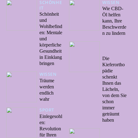
SCHÖNHE
WISSEN
IT
Wie CBD-
Schönheit
Öl helfen
und
kann, Ihre
Wohlbefind
Beschwerde
en: Mentale
n zu lindern
und
körperliche
12/10/20
22
Gesundheit
in Einklang
Die
bringen
Kieferortho
pädie
WISSEN
schenkt
Träume
Ihnen das
werden
Lächeln,
endlich
von dem Sie
wahr
schon
immer
SPORT
geträumt
Einlegesohl
haben
en:
Revolution
03/10/20
für Ihren
22