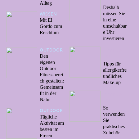
Alltag
Deshalb
WISSEN
müssen Sie
in eine
Mit El
umschaltbar
Gordo zum
e Uhr
Reichtum
investieren
OUTDOOR
02/10/20
22
Den
eigenen
Tipps für
Outdoor
allergikerfre
Fitnessberei
undliches
ch gestalten:
Make-up
Gemeinsam
fit in der
22/09/20
Natur
22
So
OUTDOOR
verwenden
Tägliche
Sie
Aktivität am
praktisches
besten im
Zubehör
Freien